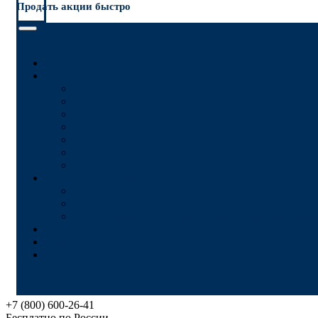
Продать акции быстро
Главная
Услуги
Продажа акций
Купить акции
Узнайте цену акций
Оценка акций для нотариуса
Брокерское обслуживание
Управление капиталом
Учебный центр
Полезная информация
Статьи
Частые вопросы
Как продать акции хранящиеся у реестродержа
Новости
О компании
Контакты
+7 (800) 600-26-41
Бесплатно по России